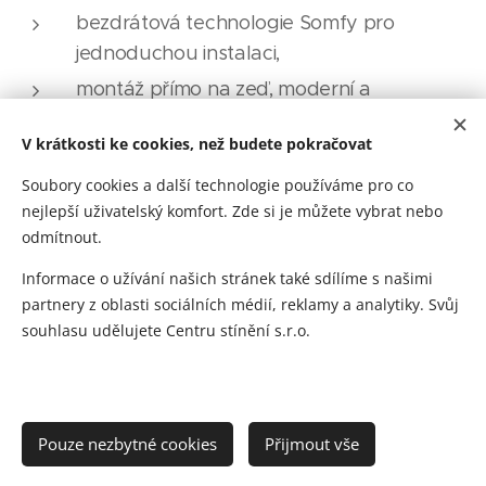
bezdrátová technologie Somfy pro
jednoduchou instalaci,
montáž přímo na zeď, moderní a
nenápadný design,
V krátkosti ke cookies, než budete pokračovat
kompatibilita s
chytrou domácností Somfy
– ovládání i v rámci scénářů a
TaHoma
Soubory cookies a další technologie používáme pro co
nejlepší uživatelský komfort. Zde si je můžete vybrat nebo
automatizace.
odmítnout.
Informace o užívání našich stránek také sdílíme s našimi
partnery z oblasti sociálních médií, reklamy a analytiky. Svůj
souhlasu udělujete Centru stínění s.r.o.
VENKOVNÍ ŽALUZIE
-
VENKOVNÍ ROLETY
-
SCREENOVÉ
ROLETY
-
HLINÍKOVÉ PERGOLY
-
BIOKLIMATICKÉ PERGOLY
-
MARKÝZY
-
VNITŘNÍ ŽALUZIE A PLISÉ
-
LÁTKOVÉ ROLETY
-
SÍTĚ
Pouze nezbytné cookies
PROTI HMYZU
-
CHYTRÉ STÍNĚNÍ
Přijmout vše
-
CARPORT PRO AUTA
Jsme specialisté na stínění a chytrou domácnost