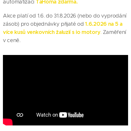
TaHoma zdarma.
automatizaci
Akce platí od 1.6. do 31.8.2026 (nebo do vyprodání
1.6.2026 na 5 a
zásob) pro objednávky přijaté od
více kusů venkovních žaluzií s io motory
.
Zaměření
v ceně.