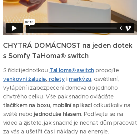
CHYTRÁ DOMÁCNOST na jeden dotek
s Somfy TaHoma® switch
TaHoma® switch
S řídicí jednotkou
propojíte
enkovní žaluzie
,
rolety
i
markýzu
v
, osvětlení,
vytápění i zabezpečení domova do jednoho
chytrého celku. Vše pak snadno ovládáte
tlačítkem na boxu
mobilní aplikací
,
odkudkoliv na
jednoduše hlasem
světě nebo
. Podívejte se na
video a zjistěte, jak snadné je nechat dům pracovat
za vás a ušetřit čas i náklady na energie.