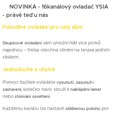
💡
NOVINKA - 16
kanálový ovladač YSIA
- právě teď u nás
Pohodlné ovládání pro celý dům
vám umožní řídit více prvků
Skupinové ovládání
najednou – třeba všechna stínění na terase jedním
stiskem.
Jednoduché a chytré
Pomocí tlačítek ovládáte
vysunutí, zasunutí i
, kolečko navíc slouží k
zastavení
naklápění lamel
nebo
.
stmívání osvětlení
Každému kanálu lze nastavit
pro
oblíbenou polohu