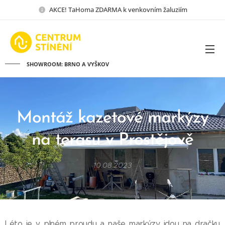
AKCE! TaHoma ZDARMA k venkovním žaluziím
SHOWROOM: BRNO A VYŠKOV
Montáž kazetové markýzy
na terasu v Prostějově
10.08.2023
Léto je v plném proudu a naše markýzy jdou na dračku