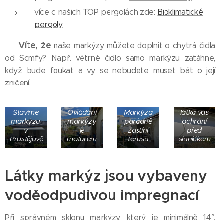
více o našich TOP pergolách zde:
Bioklimatické
pergoly
Víte, že
💡
naše markýzy můžete doplnit o chytrá čidla
od Somfy? Např. větrné čidlo samo markýzu zatáhne,
když bude foukat a vy se nebudete muset bát o její
zničení.
Kvalitní
Stavíme
Ovládání
Markýza
látka vás
markýzu
markýzy
parádně
ochrání
v
je
zastíní
před
Prostějově
motorem
terasu
sluníčkem
Látky markýz jsou vybaveny
voděodpudivou impregnací
Při správném sklonu markýzy, který je minimálně 14°,