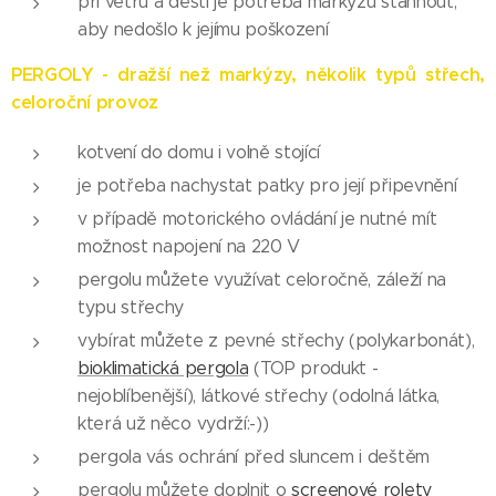
při větru a dešti je potřeba markýzu stáhnout,
aby nedošlo k jejímu poškození
PERGOLY - dražší než markýzy, několik typů střech,
celoroční provoz
kotvení do domu i volně stojící
je potřeba nachystat patky pro její připevnění
v případě motorického ovládání je nutné mít
možnost napojení na 220 V
pergolu můžete využívat celoročně, záleží na
typu střechy
vybírat můžete z pevné střechy (polykarbonát),
bioklimatická pergola
(TOP produkt -
nejoblíbenější), látkové střechy (odolná látka,
která už něco vydrží:-))
pergola vás ochrání před sluncem i deštěm
pergolu můžete doplnit o
screenové rolety