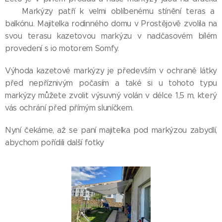
💪🏻 Markýzy patří k velmi oblíbenému stínění teras a
balkónu. Majitelka rodinného domu v Prostějově zvolila na
svou terasu kazetovou markýzu v nadčasovém bílém
provedení s io motorem Somfy.
Výhoda kazetové markýzy je především v ochraně látky
před nepříznivým počasím a také si u tohoto typu
markýzy můžete zvolit výsuvný volán v délce 1,5 m, který
vás ochrání před přímým sluníčkem.
Nyní čekáme, až se paní majitelka pod markýzou zabydlí,
abychom pořídili další fotky📸