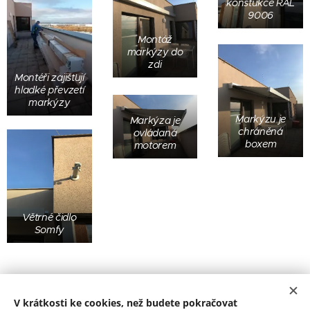
konstukce RAL
9006
Montáž
markýzy do
zdi
Montéři zajišťují
hladké převzetí
markýzy
Markýzu je
Markýza je
chráněná
ovládaná
boxem
motorem
Větrné čidlo
Somfy
ZÍSKAT CENOVOU NABÍDKU
V krátkosti ke cookies, než budete pokračovat