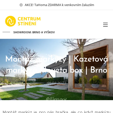
AKCE! TaHoma ZDARMA k venkovním žaluziím
SHOWROOM: BRNO A VYŠKOV
Montáž markýzy | Kazetová
markýza Noveta box | Brno
01.03.2023
Montáž markýz je pro nás hračka, ale co když markýzu