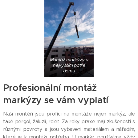
Montáž markýzy v
nejvyšším patře
domu
Profesionální montáž
markýzy se vám vyplatí
Naši montéři jsou profíci na montáže nejen markýz, ale
také pergol, žaluzií, rolet. Za roky praxe mají zkušenosti s
různými povrchy a jsou vybaveni materiálem a nářadím,
které je k montáži potřeba. U markýz používáme vždy