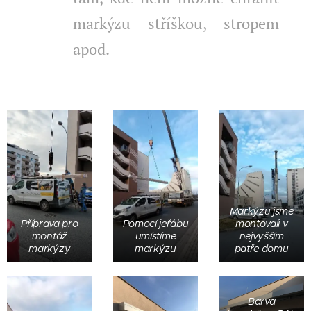
markýzu stříškou, stropem
apod.
Markýzu jsme
Příprava pro
Pomocí jeřábu
montovali v
montáž
umístíme
nejvyšším
markýzy
markýzu
patře domu
Barva